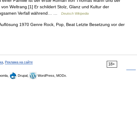
 einer Familie ist der erste Roman von Thomas Mann und der
on Weltrang.[1] Er schildert Stolz, Glanz und Kultur der
langsamen Verfall während… …
Deutsch Wikipedia
flösung 1970 Genre Rock, Pop, Beat Letzte Besetzung vor der
ка
,
Реклама на сайте
18+
omla,
Drupal,
WordPress, MODx.