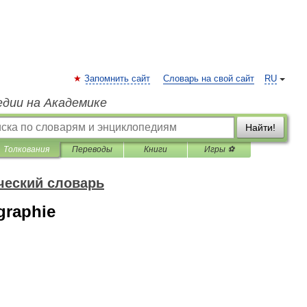
Запомнить сайт
Словарь на свой сайт
RU
едии на Академике
Найти!
Толкования
Переводы
Книги
Игры ⚽
ческий словарь
graphie