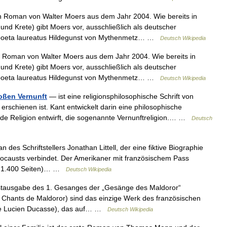
n Roman von Walter Moers aus dem Jahr 2004. Wie bereits in
nd Krete) gibt Moers vor, ausschließlich als deutscher
 poeta laureatus Hildegunst von Mythenmetz… …
Deutsch Wikipedia
n Roman von Walter Moers aus dem Jahr 2004. Wie bereits in
nd Krete) gibt Moers vor, ausschließlich als deutscher
 poeta laureatus Hildegunst von Mythenmetz… …
Deutsch Wikipedia
loßen Vernunft
— ist eine religionsphilosophische Schrift von
rschienen ist. Kant entwickelt darin eine philosophische
ende Religion entwirft, die sogenannte Vernunftreligion.… …
Deutsch
des Schriftstellers Jonathan Littell, der eine fiktive Biographie
locausts verbindet. Der Amerikaner mit französischem Pass
be 1.400 Seiten)… …
Deutsch Wikipedia
ausgabe des 1. Gesanges der „Gesänge des Maldoror“
 Chants de Maldoror) sind das einzige Werk des französischen
ore Lucien Ducasse), das auf… …
Deutsch Wikipedia