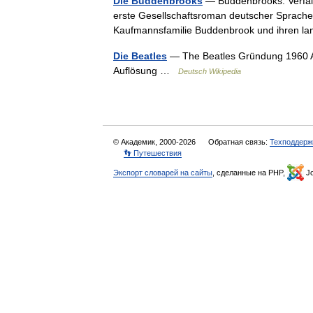
Die Buddenbrooks
— Buddenbrooks: Verfall
erste Gesellschaftsroman deutscher Sprache v
Kaufmannsfamilie Buddenbrook und ihren 
Die Beatles
— The Beatles Gründung 1960 Au
Auflösung …
Deutsch Wikipedia
© Академик, 2000-2026
Обратная связь:
Техподдерж
👣 Путешествия
Экспорт словарей на сайты
, сделанные на PHP,
Jo