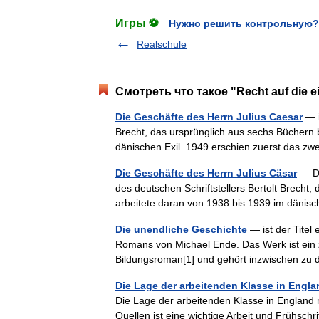
Игры ⚽
Нужно решить контрольную?
Realschule
Смотреть что такое "Recht auf die e
Die Geschäfte des Herrn Julius Caesar
— i
Brecht, das ursprünglich aus sechs Büchern b
dänischen Exil. 1949 erschien zuerst das 
Die Geschäfte des Herrn Julius Cäsar
— Di
des deutschen Schriftstellers Bertolt Brecht,
arbeitete daran von 1938 bis 1939 im dänis
Die unendliche Geschichte
— ist der Titel
Romans von Michael Ende. Das Werk ist ein 
Bildungsroman[1] und gehört inzwischen z
Die Lage der arbeitenden Klasse in Engla
Die Lage der arbeitenden Klasse in England
Quellen ist eine wichtige Arbeit und Frühsc