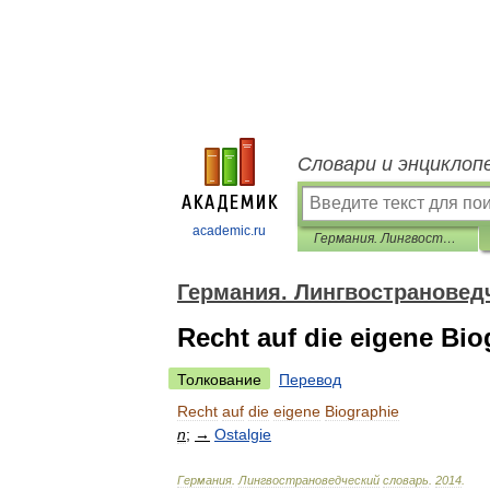
Словари и энциклоп
academic.ru
Германия. Лингвострановедческий словарь
Германия. Лингвострановед
Recht auf die eigene Bio
Толкование
Перевод
Recht
auf
die
eigene
Biographie
n
;
→
Ostalgie
Германия
.
Лингвострановедческий
словарь
.
2014
.